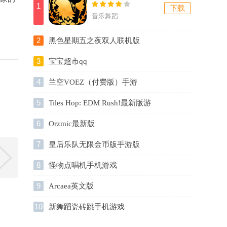
1
下载
音乐舞蹈
2
黑色星期五之夜双人联机版
3
宝宝超市qq
4
兰空VOEZ（付费版）手游
5
Tiles Hop: EDM Rush!最新版游
戏
6
Orzmic最新版
7
皇后乐队无限金币版手游版
8
怪物点唱机手机游戏
9
Arcaea英文版
10
新舞蹈瓷砖跳手机游戏