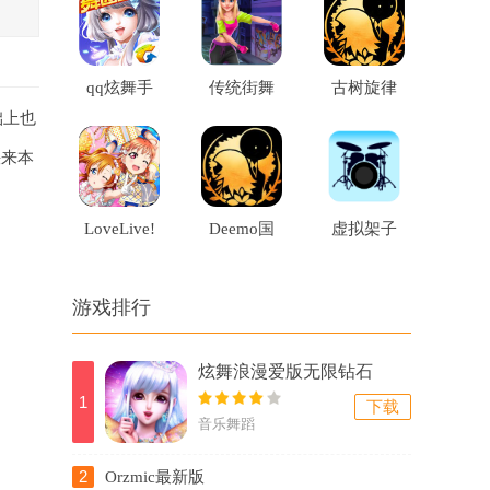
游戏
版
qq炫舞手
传统街舞
古树旋律
础上也
机版
斗舞男女
免费版
快来本
对战手机
游戏
LoveLive!
Deemo国
虚拟架子
学园偶像
际版官方
鼓手机游
游戏排行
祭安卓版
戏
炫舞浪漫爱版无限钻石
1
下载
音乐舞蹈
2
Orzmic最新版