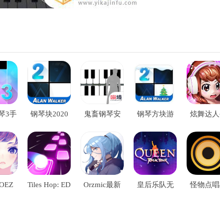
琴3手
钢琴块2020
鬼畜钢琴安
钢琴方块游
炫舞达人
戏
最新版破解
卓版
戏2
机游戏
版
OEZ
Tiles Hop: ED
Orzmic最新
皇后乐队无
怪物点唱
版）
M Rush!最新
版
限金币版手
手机游
游
版游戏
游版