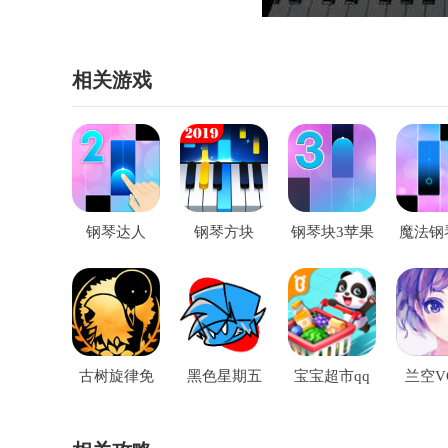
相关游戏
钢琴达人
钢琴方块
钢琴块3苹果
魔法钢
版
机游
古树旋律免
黑色星期五
宝宝超市qq
兰空V
费版
之夜双人联
（付费
机版
手