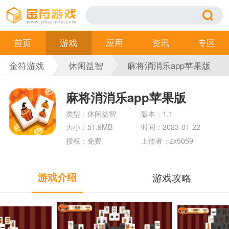
首页
游戏
应用
资讯
专区
金符游戏
休闲益智
麻将消消乐app苹果版
麻将消消乐app苹果版
类型：休闲益智
版本：1.1
大小：51.9MB
时间：2023-01-22
授权：免费
上传者：zx5059
游戏介绍
游戏攻略