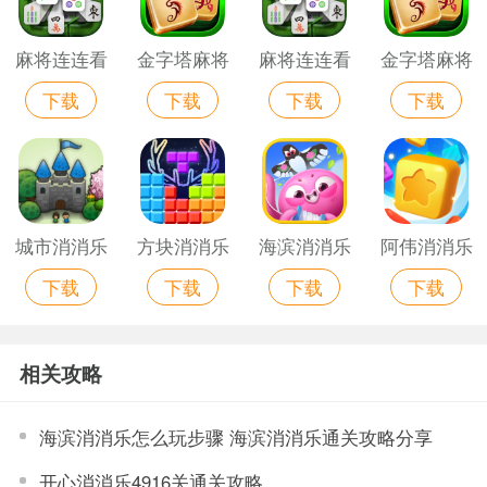
麻将连连看
金字塔麻将
麻将连连看
金字塔麻将
下载
下载
下载
下载
消消乐3D
连连看消消
消消乐3D
连连看消消
版苹果版免
乐苹果最新
版苹果版
乐苹果手机
费
版
版
城市消消乐
方块消消乐
海滨消消乐
阿伟消消乐
下载
下载
下载
下载
苹果版
苹果版
手游
相关攻略
海滨消消乐怎么玩步骤 海滨消消乐通关攻略分享
开心消消乐4916关通关攻略