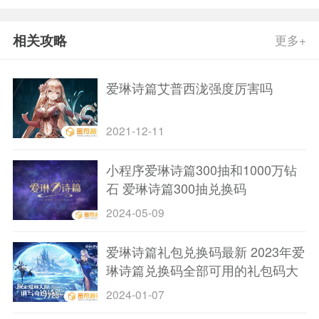
相关攻略
更多+
爱琳诗篇艾普西泷强度厉害吗
2021-12-11
小程序爱琳诗篇300抽和1000万钻
石 爱琳诗篇300抽兑换码
2024-05-09
爱琳诗篇礼包兑换码最新 2023年爱
琳诗篇兑换码全部可用的礼包码大
全
2024-01-07