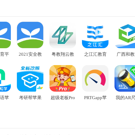
育平
2021安全教
粤教翔云教
之江汇教育
广西和教
手机
育平台app
学平台app
苹果手机
语苹
考研帮苹果
超级老板Pro
PRTGapp苹
我的AR
机版
版
版苹果版
果版
与手电·My
olsapp苹