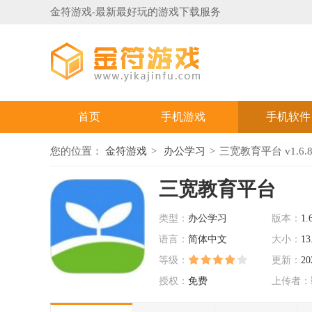
金符游戏-最新最好玩的游戏下载服务
首页
手机游戏
手机软件
您的位置：
金符游戏
办公学习
三宽教育平台 v1.6.
三宽教育平台
类型：
办公学习
版本：
1.
语言：
简体中文
大小：
13
等级：
更新：
20
授权：
免费
上传者：