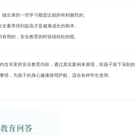
，做出来的一些学习都是比较的有积极性的。
安全素养得到提高才是健康成长的根本。
的有用的，安全教育的时候很轻松的呢。
内含丰富的安全教育内容，通过真实案例来展现，给孩子留下深刻
事情，为孩子的身心健康保驾护航，适合各种学生使用。