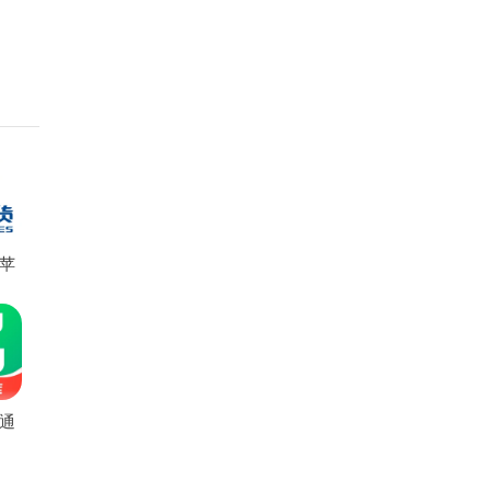
苹
通
版