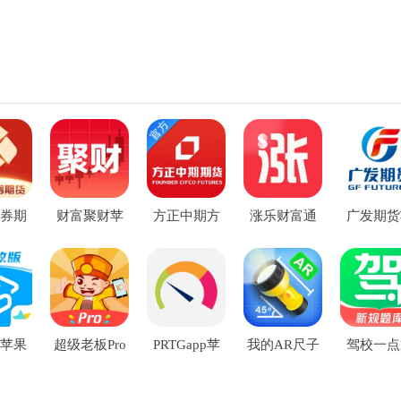
券期
财富聚财苹
方正中期方
涨乐财富通
广发期货
版免
果版
小期苹果版
苹果最新版
果版
苹果
超级老板Pro
PRTGapp苹
我的AR尺子
驾校一点
版苹果版
果版
与手电·MyTo
苹果手机