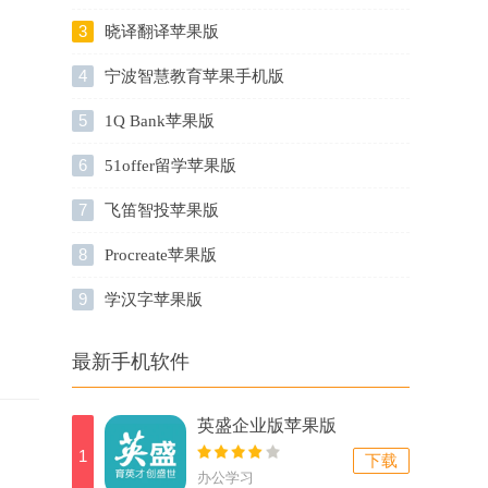
3
晓译翻译苹果版
4
宁波智慧教育苹果手机版
5
1Q Bank苹果版
6
51offer留学苹果版
7
飞笛智投苹果版
8
Procreate苹果版
9
学汉字苹果版
最新手机软件
英盛企业版苹果版
1
下载
办公学习