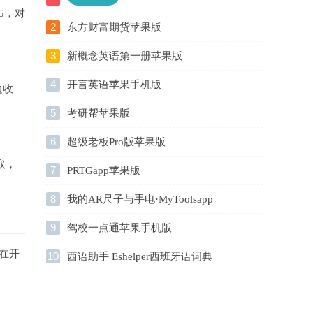
5，对
2
东方财富期货苹果版
3
新概念英语第一册苹果版
4
开言英语苹果手机版
边收
5
考研帮苹果版
6
超级老板Pro版苹果版
取，
7
PRTGapp苹果版
8
我的AR尺子与手电·MyToolsapp
苹果版
9
驾校一点通苹果手机版
在开
10
西语助手 Eshelper西班牙语词典
翻译工具苹果最新版