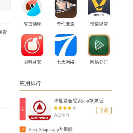
版
学习小游
戏苹果版
有道翻译
奇幻变脸
维信现贷
免费
官苹果版
秀苹果手
苹果最新
机版
版
国泰君安
七天网络
网易公开
君弘苹果
苹果最新
课苹果版
应用排行
最新版
版
华夏基金管家app苹果版
1
下载
办公学习
2
Busy Shapesapp苹果版