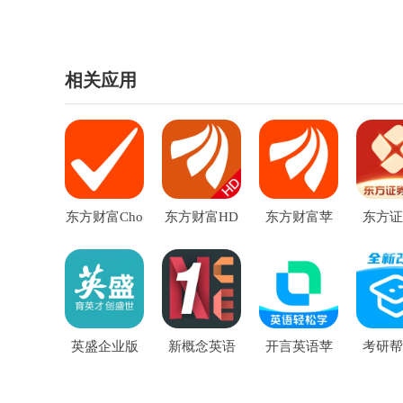
相关应用
东方财富Cho
东方财富HD
东方财富苹
东方证
ice数据苹果
苹果版
果手机版
货苹果
版
费
英盛企业版
新概念英语
开言英语苹
考研帮
苹果版
第一册苹果
果手机版
版