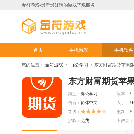
金符游戏-最新最好玩的游戏下载服务
首页
手机游戏
手机软件
您的位置：
金符游戏
办公学习
东方财富期货苹果版 v
东方财富期货苹
类型：
办公学习
版本：
3.
语言：
简体中文
大小：
21
等级：
更新：
20
授权：
免费
上传者：