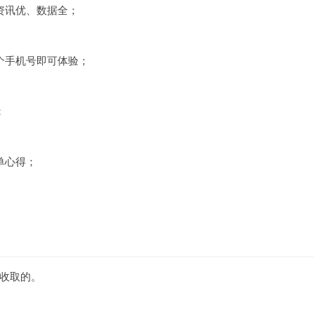
资讯优、数据全；
个手机号即可体验；
；
单心得；
。
收取的。