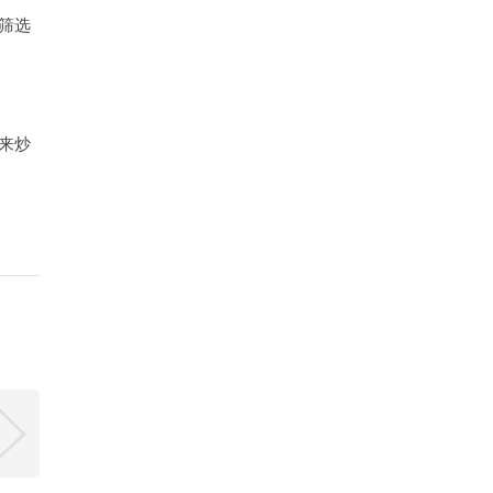
筛选
来炒