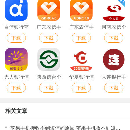
百信银行苹
广东农信手
广东农信手
河南农信个
下载
下载
下载
下载
果最新版
机银行app
机银行苹果
人银行苹果
苹果版
版
版免费
光大银行信
陕西信合个
华夏银行信
大连银行手
下载
下载
下载
下载
用卡阳光惠
人手机银行
用卡华彩生
机银行苹果
生活苹果手
苹果版
活苹果最新
版
相关文章
机版
版
苹果手机接收不到短信的原因 苹果手机收不到短信是什么原因