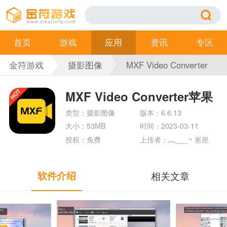
首页
游戏
应用
资讯
专区
金符游戏
摄影图像
MXF Video Converter
苹果版
MXF Video Converter苹果
版
类型：摄影图像
版本：6.6.13
大小：53MB
时间：2023-03-11
授权：免费
上传者：灬___丶崽崽
软件介绍
相关文章