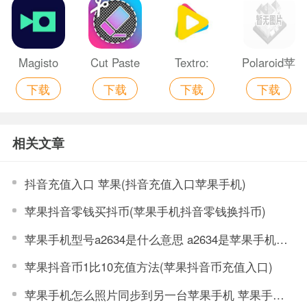
Extract
Instagram
Images
苹果最新版
from Video
Magisto
Cut Paste
Textro:
Polaroid苹
正版
下载
下载
下载
下载
Video
Photos &
Animated
果版
Editor &
Video
Text Video
相关文章
Maker安卓
Frames官
Full官方版
最新版
方版
抖音充值入口 苹果(抖音充值入口苹果手机)
苹果抖音零钱买抖币(苹果手机抖音零钱换抖币)
苹果手机型号a2634是什么意思 a2634是苹果手机的型号吗
苹果抖音币1比10充值方法(苹果抖音币充值入口)
苹果手机怎么照片同步到另一台苹果手机 苹果手机照片同步到另一手机的方法